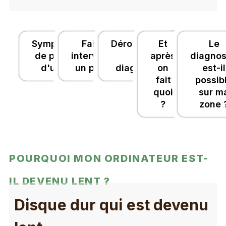
Symptômes
Faire
Déroulement
Et
Le
de pannes
intervenir
du
après
diagnos
d'un PC
un pro ?
diagnostic
on
est-il
fait
possib
quoi
sur m
?
zone 
POURQUOI MON ORDINATEUR EST-
IL DEVENU LENT ?
Disque dur qui est devenu